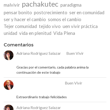
pachakutec
malvivir
paradigma
pensar bonito
postcrecimiento
ser en comunidad
ser y hacer el cambio
somos el cambio
Tejer comunidad
tejido vivo
uen vivir práctica
unidad
vida en plenitud
Vida Plena
Comentarios
Adriana Rodriguez Salazar
en
Buen Vivir
18 de mayo de 2026
Gracias por el comentario, cada palabra anima la
continuación de este trabajo
José Rafael Alcalá Franco
en
Buen Vivir
17 de mayo de 2026
Extraordinario trabajo felicidades
Adriana Rodriguez Salazar
en