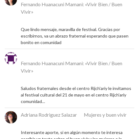
Fernando Huanacuni Mamani: «Vivir Bien / Buen
Vivir»
5 de mayo de 2026
Que lindo mensaje, maravilla de festival. Gracias por
escribirnos, va un abrazo fraternal esperando que pasen
bonito en comunidad
Michel
en
Fernando Huanacuni Mamani: «Vivir Bien / Buen
Vivir»
4 de mayo de 2026
Saludos fraternales desde el centro Rijch'ariy le invitamos
al festival cultural del 21 de mayo en el centro Rijch'ariy
comunidad…
Adriana Rodriguez Salazar
en
Mujeres y buen vivir
9 de diciembre de 2024
Interesante aporte, si en algún momento te interesa
escribir un texto sobre el buen vivir y las mujeres o la…