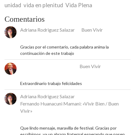
unidad
vida en plenitud
Vida Plena
Comentarios
Adriana Rodriguez Salazar
en
Buen Vivir
18 de mayo de 2026
Gracias por el comentario, cada palabra anima la
continuación de este trabajo
José Rafael Alcalá Franco
en
Buen Vivir
17 de mayo de 2026
Extraordinario trabajo felicidades
Adriana Rodriguez Salazar
en
Fernando Huanacuni Mamani: «Vivir Bien / Buen
Vivir»
5 de mayo de 2026
Que lindo mensaje, maravilla de festival. Gracias por
escribirnos, va un abrazo fraternal esperando que pasen