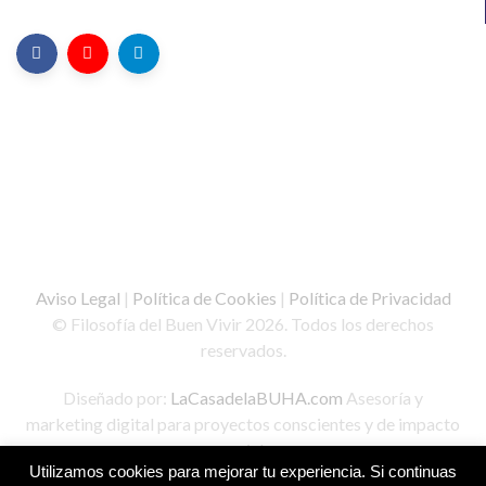
Aviso Legal
|
Política de Cookies
|
Política de Privacidad
© Filosofía del Buen Vivir 2026. Todos los derechos
reservados.
Diseñado por:
LaCasadelaBUHA.com
Asesoría y
marketing digital para proyectos conscientes y de impacto
social.
Utilizamos cookies para mejorar tu experiencia. Si continuas