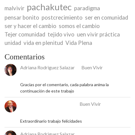
pachakutec
malvivir
paradigma
pensar bonito
postcrecimiento
ser en comunidad
ser y hacer el cambio
somos el cambio
Tejer comunidad
tejido vivo
uen vivir práctica
unidad
vida en plenitud
Vida Plena
Comentarios
Adriana Rodriguez Salazar
en
Buen Vivir
18 de mayo de 2026
Gracias por el comentario, cada palabra anima la
continuación de este trabajo
José Rafael Alcalá Franco
en
Buen Vivir
17 de mayo de 2026
Extraordinario trabajo felicidades
Adriana Rodriguez Salazar
en