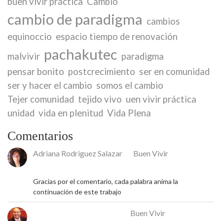
buen vivir práctica
Cambio
cambio de paradigma
cambios
equinoccio
espacio tiempo de renovación
pachakutec
malvivir
paradigma
pensar bonito
postcrecimiento
ser en comunidad
ser y hacer el cambio
somos el cambio
Tejer comunidad
tejido vivo
uen vivir práctica
unidad
vida en plenitud
Vida Plena
Comentarios
Adriana Rodriguez Salazar
en
Buen Vivir
18 de mayo de 2026
Gracias por el comentario, cada palabra anima la
continuación de este trabajo
José Rafael Alcalá Franco
en
Buen Vivir