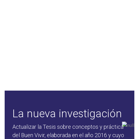
investigación convertida en tesis doctoral sobre este
paradigma (2016), por lo que llegó el momento de actualizar
los conocimientos sobre la evolución de esta propuesta que
se ha consolidado como una salida al laberinto de una
humanidad desconectada con la naturaleza y su esencia de
vida. En los últimos años se ha continuado el estudio,
conocimiento y practica del Buen Vivir, y por eso este año
(2024) el propósito es realizar una nueva investigación que
permita actualizar los avances, aportes y construcciones de
este paradigma de vida.
La nueva investigación
Actualizar la Tesis sobre conceptos y práctica
del Buen Vivir, elaborada en el año 2016 y cuyo