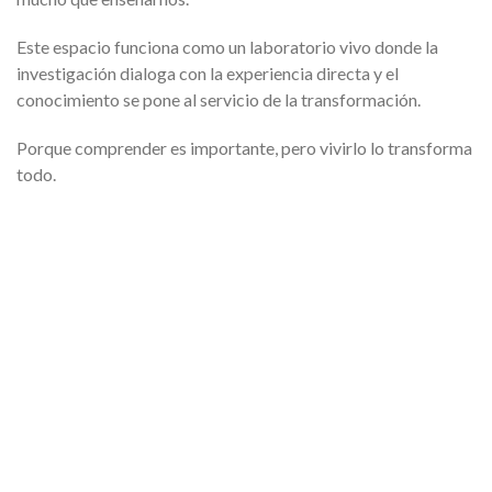
Este espacio funciona como un laboratorio vivo donde la
investigación dialoga con la experiencia directa y el
conocimiento se pone al servicio de la transformación.
Porque comprender es importante, pero vivirlo lo transforma
todo.
proyectos de
Conoce nuestros
investigación
El Buen Vivir emergió como alternativa de vida a inicios del
siglo XXI y el origen de esta web fue la elaboración de una