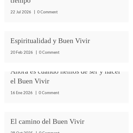
tiempo
22 Jul 2026
|
0 Comment
Espiritualidad y Buen Vivir
¡Muy buenas! Vuelvo con alegría a escribir en este
20 Feb 2026
|
0 Comment
espacio, después de un tiempo de silencio, con algunos
Ahora es cuando hemos de ser y hacer
el Buen Vivir
Llevo tiempo dándole vueltas a la importancia de
16 Ene 2026
|
0 Comment
escribir sobre la relación indisoluble entre el Buen Vivir
y
El camino del Buen Vivir
Empieza un año más del calendario gregoriano, ese que