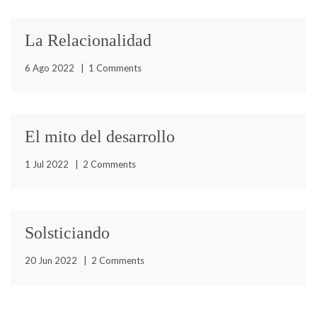
La Relacionalidad
Estamos en un espacio tiempo de cambios, bien sea
6 Ago 2022
|
1 Comments
porque decidimos hacer cambios en nuestra forma de
vida
El mito del desarrollo
En el camino hacia el Buen Vivir hemos de recordar los
1 Jul 2022
|
2 Comments
principios que rigen esta filosofía de vida
Solsticiando
¿Por qué un mito? Pues porque nos han convencido que
20 Jun 2022
|
2 Comments
hemos de desarrollarnos como países y como
sociedades,