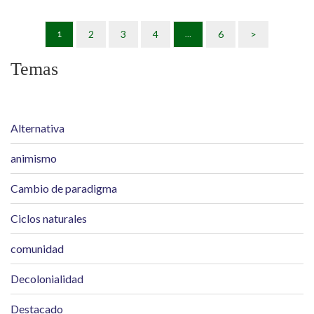
El 21 de junio sucede el Solsticio de verano, el inti raymi
2
3
4
6
>
1
…
andino, las fiestas de San Juan
Temas
Alternativa
animismo
Cambio de paradigma
Ciclos naturales
comunidad
Decolonialidad
Destacado