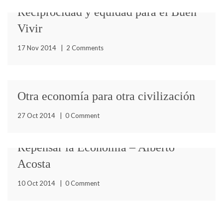
Reciprocidad y equidad para el Buen
Vivir
Estamos próximos a recibir el solsticio de invierno, en el
17 Nov 2014
|
2 Comments
norte, y de verano, en el sur. Todos
Otra economía para otra civilización
Últimamente mucho se está hablando del Buen Vivir,
27 Oct 2014
|
0 Comment
aunque no siempre desde el enfoque filosófico que los
pueblos
Repensar la Economía – Alberto
Acosta
Ponencia de Alberto Acosta, presentada en el Alice
10 Oct 2014
|
0 Comment
Colloquium, impulsado por Boaventura de Sousa
Santos, con el título: “Epistemologías