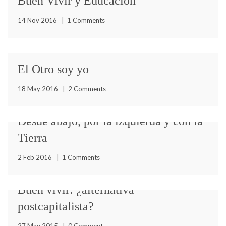
Buen Vivir y Educación
14 Nov 2016
|
1 Comments
El Otro soy yo
Entre muchos de los intereses que el Buen Vivir
18 May 2016
|
2 Comments
despierta, el tema de la educación es quizás uno
Desde abajo, por la izquierda y con la
Tierra
El Otro soy yo, es el título del artículo con el que Abadio
2 Feb 2016
|
1 Comments
Green* reflexiona sobre la persistente lucha
Buen vivir: ¿alternativa
postcapitalista?
Desde abajo, por la izquierda y con la Tierra Por, Arturo