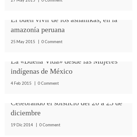
27 May 2015
|
0 Comment
Escobar, antropólogo colombiano, profesor de la
University
El buen vivir de los ashánikas, en la
amazonía peruana
La Revista Polis dedica su número 40 al Buen Vivir,
25 May 2015
|
0 Comment
preguntándose si es una alternativa postcapitalista, con
sugerentes
La «Buena Vida» desde las Mujeres
indígenas de México
"Kametsa Asaiki" son las palabras con las que el pueblo
4 Feb 2015
|
0 Comment
Asháninca define el buen vivir y el nombre
Celebrando el solsticio del 20 a 23 de
diciembre
La "Buena Vida" reformulando el Desarrollo: Mujeres
19 Dic 2014
|
0 Comment
de los pueblos indios de México Ponencia de la
psicóloga y