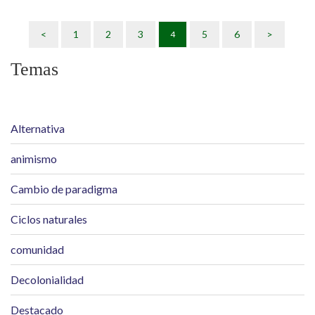
AttacTV entrevista al economista y político Alberto
<
1
2
3
5
6
>
4
Acosta en torno a la necesidad de repensar la economía
para
Temas
Alternativa
animismo
Cambio de paradigma
Ciclos naturales
comunidad
Decolonialidad
Destacado