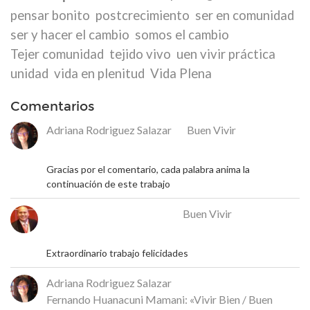
pensar bonito
postcrecimiento
ser en comunidad
ser y hacer el cambio
somos el cambio
Tejer comunidad
tejido vivo
uen vivir práctica
unidad
vida en plenitud
Vida Plena
Comentarios
Adriana Rodriguez Salazar
en
Buen Vivir
18 de mayo de 2026
Gracias por el comentario, cada palabra anima la
continuación de este trabajo
José Rafael Alcalá Franco
en
Buen Vivir
17 de mayo de 2026
Extraordinario trabajo felicidades
Adriana Rodriguez Salazar
en
Fernando Huanacuni Mamani: «Vivir Bien / Buen