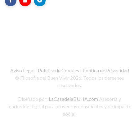
Aviso Legal
|
Política de Cookies
|
Política de Privacidad
© Filosofía del Buen Vivir 2026. Todos los derechos
reservados.
Diseñado por:
LaCasadelaBUHA.com
Asesoría y
marketing digital para proyectos conscientes y de impacto
social.