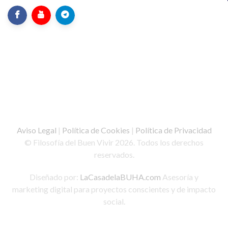
Aviso Legal
|
Política de Cookies
|
Política de Privacidad
© Filosofía del Buen Vivir 2026. Todos los derechos
reservados.
Diseñado por:
LaCasadelaBUHA.com
Asesoría y
marketing digital para proyectos conscientes y de impacto
social.