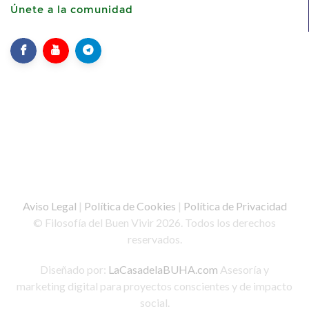
Únete a la comunidad
Aviso Legal
|
Política de Cookies
|
Política de Privacidad
© Filosofía del Buen Vivir 2026. Todos los derechos
reservados.
Diseñado por:
LaCasadelaBUHA.com
Asesoría y
marketing digital para proyectos conscientes y de impacto
social.