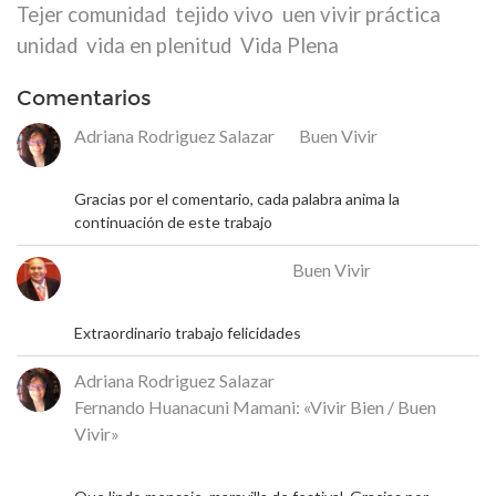
Tejer comunidad
tejido vivo
uen vivir práctica
unidad
vida en plenitud
Vida Plena
Comentarios
Adriana Rodriguez Salazar
en
Buen Vivir
18 de mayo de 2026
Gracias por el comentario, cada palabra anima la
continuación de este trabajo
José Rafael Alcalá Franco
en
Buen Vivir
17 de mayo de 2026
Extraordinario trabajo felicidades
Adriana Rodriguez Salazar
en
Fernando Huanacuni Mamani: «Vivir Bien / Buen
Vivir»
5 de mayo de 2026