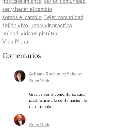
postcrecimiento
ser en comunidad
ser y hacer el cambio
somos el cambio
Tejer comunidad
tejido vivo
uen vivir práctica
unidad
vida en plenitud
Vida Plena
Comentarios
Adriana Rodriguez Salazar
en
Buen Vivir
18 de mayo de 2026
Gracias por el comentario, cada
palabra anima la continuación de
este trabajo
José Rafael Alcalá Franco
en
Buen Vivir