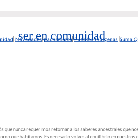
ser en comunidad
nidad
Novedades
pachamama
Pueblos Indígenas
Suma Q
más que nunca requerimos retornar a los saberes ancestrales que no
ntorno que habitamos. Es necesario volver al equilibrio en nuestros