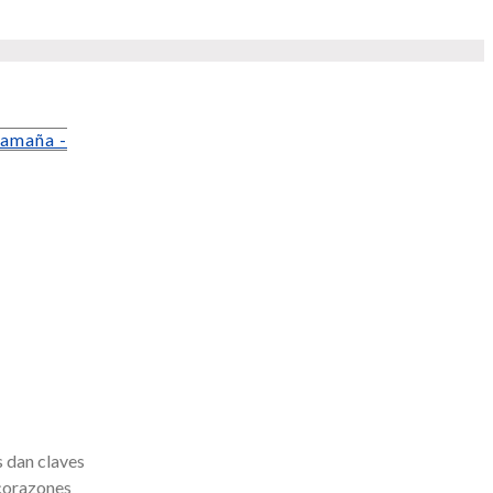
amaña -
s dan claves
 corazones