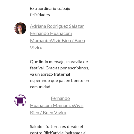
17 de mayo de 2026
Extraordinario trabajo
felicidades
Adriana Rodriguez Salazar
en
Fernando Huanacuni
Mamani: «Vivir Bien / Buen
Vivir»
5 de mayo de 2026
Que lindo mensaje, maravilla de
festival. Gracias por escribirnos,
va un abrazo fraternal
esperando que pasen bonito en
comunidad
Michel
en
Fernando
Huanacuni Mamani: «Vivir
Bien / Buen Vivir»
4 de mayo de 2026
Saludos fraternales desde el
centro Rijch'ariy le invitamos al