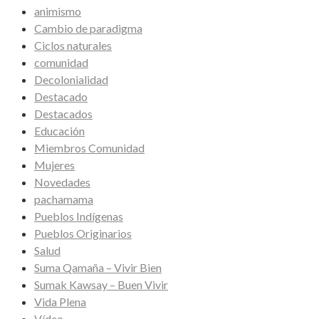
animismo
Cambio de paradigma
Ciclos naturales
comunidad
Decolonialidad
Destacado
Destacados
Educación
Miembros Comunidad
Mujeres
Novedades
pachamama
Pueblos Indígenas
Pueblos Originarios
Salud
Suma Qamaña – Vivir Bien
Sumak Kawsay – Buen Vivir
Vida Plena
Vídeo