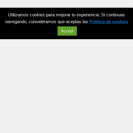
Utilizamos cookies para mejorar tu experiencia. Si continuas
¡Hablemos!
navegando, consideramos que aceptas las
Politica de cookies
Accept
Open
chaty
Mis identificadores académicos
Suscríbete a la newsletter