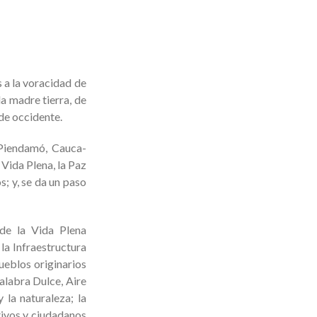
s a la voracidad de
a madre tierra, de
 de occidente.
a Piendamó, Cauca-
 Vida Plena, la Paz
s; y, se da un paso
 de la Vida Plena
la Infraestructura
ueblos originarios
alabra Dulce, Aire
 la naturaleza; la
ctivos y ciudadanos