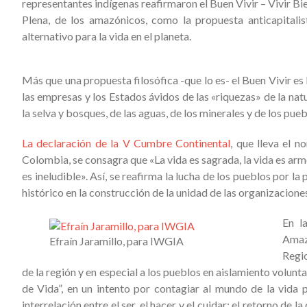
representantes indígenas reafirmaron el Buen Vivir – Vivir Bi
Plena, de los amazónicos, como la propuesta anticapitali
alternativo para la vida en el planeta.
Más que una propuesta filosófica -que lo es- el Buen Vivir es l
las empresas y los Estados ávidos de las «riquezas» de la na
la selva y bosques, de las aguas, de los minerales y de los pu
La declaración de la V Cumbre Continental
, que lleva el 
Colombia, se consagra que «La vida es sagrada, la vida es armon
es ineludible». Así, se reafirma la lucha de los pueblos por la
histórico en la construcción de la unidad de las organizaci
En l
Amazó
Efraín Jaramillo, para IWGIA
Regio
de la región y en especial a los pueblos en aislamiento volunta
de Vida”, en un intento por contagiar al mundo de la vida 
interrelación entre el ser, el hacer y el cuidar; el retorno 