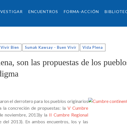
NVESTIGAR
ENCUENTROS
FORMA-ACCIÓN
BIBLIOTE
Vivir Bien
Sumak Kawsay - Buen Vivir
Vida Plena
lena, son las propuestas de los pueblo
adigma
ron el derrotero para los pueblos originarios
a la concreción de propuestas: la
V Cumbre
de noviembre, 2013)y la
II Cumbre Regional
e del 2013). En ambos encuentros, los y las