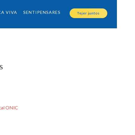
CA VIVA
SENTIPENSARES
Tejer juntos
s