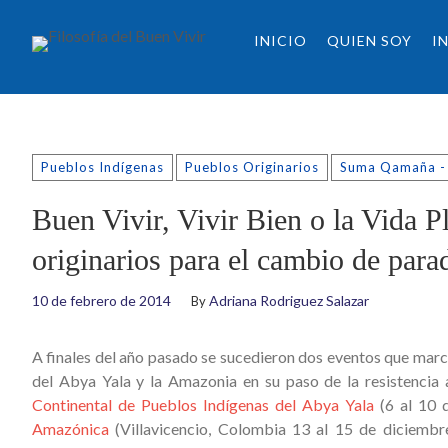
INICIO
QUIEN SOY
I
Pueblos Indígenas
Pueblos Originarios
Suma Qamaña - 
Buen Vivir, Vivir Bien o la Vida P
originarios para el cambio de par
10 de febrero de 2014
Adriana Rodriguez Salazar
By
A finales del año pasado se sucedieron dos eventos que marca
del Abya Yala y la Amazonia en su paso de la resistencia 
Continental de Pueblos Indígenas del Abya Yala
(6 al 10 
Amazónica
(Villavicencio, Colombia 13 al 15 de diciembr