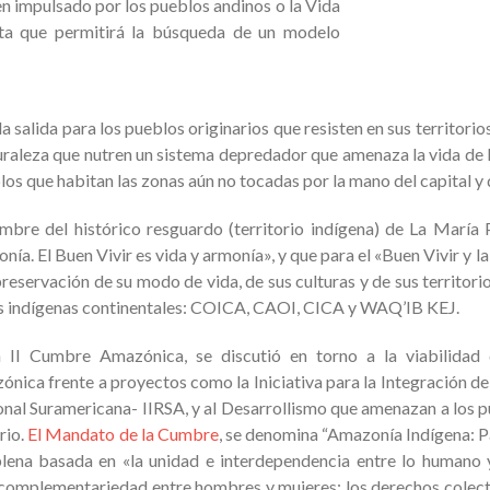
en impulsado por los pueblos andinos o la Vida
sta que permitirá la búsqueda de un modelo
a salida para los pueblos originarios que resisten en sus territorio
turaleza que nutren un sistema depredador que amenaza la vida de l
eblos que habitan las zonas aún no tocadas por la mano del capital y
nombre del histórico resguardo (territorio indígena) de La Marí
ía. El Buen Vivir es vida y armonía», y que para el «Buen Vivir y la
 preservación de su modo de vida, de sus culturas y de sus territorio
ones indígenas continentales: COICA, CAOI, CICA y WAQ’IB KEJ.
a II Cumbre Amazónica, se discutió en torno a la viabilidad
nica frente a proyectos como la Iniciativa para la Integración de 
nal Suramericana- IIRSA, y al Desarrollismo que amenazan a los p
rio.
El Mandato de la Cumbre
, se denomina “Amazonía Indígena: P
plena basada en «la unidad e interdependencia entre lo humano y
de la complementariedad entre hombres y mujeres; los derechos cole