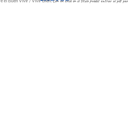
e el Buen Vivir / Vivir Bien.
Con un click en el título puedes entrar al pdf pa
alternativas para el Buen Vivir
atoriano sobre Sumak Kawsay
ara
buen vivir