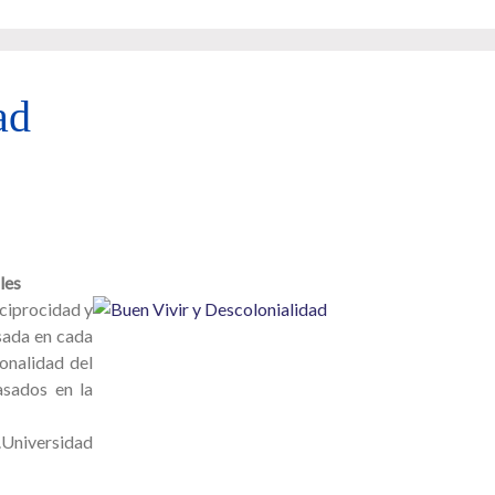
ad
les
eciprocidad y
esada en cada
ionalidad del
asados en la
s.Universidad