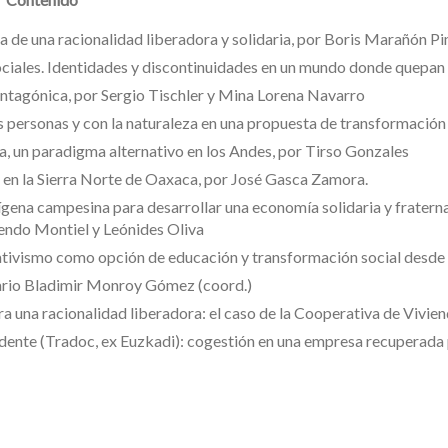
ia de una racionalidad liberadora y solidaria, por Boris Marañón Pi
 sociales. Identidades y discontinuidades en un mundo donde quep
 antagónica, por Sergio Tischler y Mina Lorena Navarro
as personas y con la naturaleza en una propuesta de transformació
a, un paradigma alternativo en los Andes, por Tirso Gonzales
s en la Sierra Norte de Oaxaca, por José Gasca Zamora.
na campesina para desarrollar una economía solidaria y fraterna 
endo Montiel y Leónides Oliva
tivismo como opción de educación y transformación social desde 
Mario Bladimir Monroy Gómez (coord.)
a una racionalidad liberadora: el caso de la Cooperativa de Viviend
nte (Tradoc, ex Euzkadi): cogestión en una empresa recuperada p