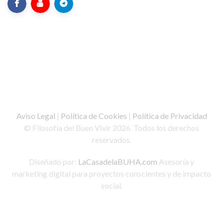
Aviso Legal
|
Política de Cookies
|
Política de Privacidad
© Filosofía del Buen Vivir 2026. Todos los derechos
reservados.
Diseñado por:
LaCasadelaBUHA.com
Asesoría y
marketing digital para proyectos conscientes y de impacto
social.