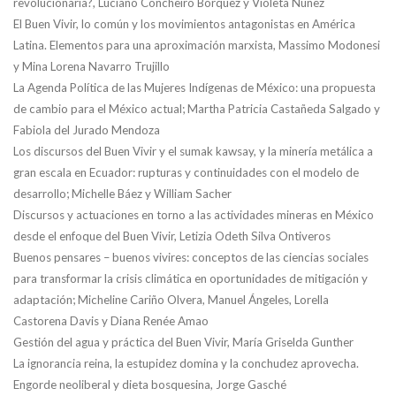
revolucionaria?,
Luciano Concheiro Bórquez y Violeta Núñez
El Buen Vivir, lo común y los movimientos antagonistas en
América
Latina. Elementos para una aproximación marxista,
Massimo Modonesi
y Mina Lorena Navarro Trujillo
La Agenda Política de las Mujeres Indígenas de México:
una propuesta
de cambio para el México actual;
Martha Patricia Castañeda Salgado y
Fabiola del Jurado Mendoza
Los discursos del Buen Vivir y el sumak kawsay, y la
minería metálica a
gran escala en Ecuador: rupturas y
continuidades con el modelo de
desarrollo;
Michelle Báez y William Sacher
Discursos y actuaciones en torno a las actividades mineras
en México
desde el enfoque del Buen Vivir,
Letizia Odeth Silva Ontiveros
Buenos pensares – buenos vivires: conceptos de las ciencias sociales
para transformar la crisis climática en oportunidades de mitigación y
adaptación; Micheline Cariño Olvera, Manuel Ángeles, Lorella
Castorena Davis y Diana Renée Amao
Gestión del agua y práctica del Buen Vivir, María Griselda Gunther
La ignorancia reina, la estupidez domina y la conchudez aprovecha.
Engorde neoliberal y dieta bosquesina,
Jorge Gasché