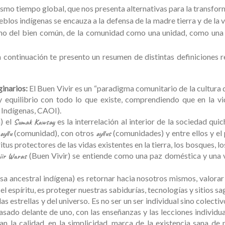
ismo tiempo global, que nos presenta alternativas para la transform
ueblos indígenas se encauza a la defensa de la madre tierra y de la 
mino del bien común, de la comunidad como una unidad, como una 
 continuación te presento un resumen de distintas definiciones r
ginarios:
El Buen Vivir es un “paradigma comunitario de la cultura d
y equilibrio con todo lo que existe, comprendiendo que en la v
 Indígenas, CAOI).
) el
es la interrelación al interior de la sociedad qui
Sumak Kawsay
l
(comunidad), con otros
(comunidades) y entre ellos y el
ayllu
ayllus
itus protectores de las vidas existentes en la tierra, los bosques, lo
(Buen Vivir) se entiende como una paz doméstica y una v
iir Waras
sa ancestral indígena) es retornar hacia nosotros mismos, valorar
 el espíritu, es proteger nuestras sabidurías, tecnologías y sitios s
e las estrellas y del universo. Es no ser un ser individual sino colect
 pasado delante de uno, con las enseñanzas y las lecciones individ
an la calidad, en la simplicidad, marca de la existencia sana de