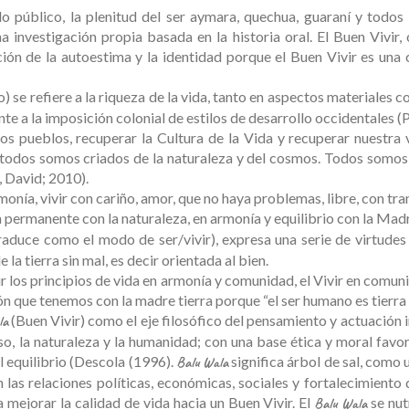
o público, la plenitud del ser aymara, quechua, guaraní y todos 
a investigación propia basada en la historia oral. El Buen Vivir
ión de la autoestima y la identidad porque el Buen Vivir es una 
) se refiere a la riqueza de la vida, tanto en aspectos materiales 
ente a la imposición colonial de estilos de desarrollo occidentales
stros pueblos, recuperar la Cultura de la Vida y recuperar nuest
todos somos criados de la naturaleza y del cosmos. Todos somos 
 David; 2010).
armonía, vivir con cariño, amor, que no haya problemas, libre, con t
permanente con la naturaleza, en armonía y equilibrio con la Madre 
raduce como el modo de ser/vivir), expresa una serie de virtudes c
la tierra sin mal, es decir orientada al bien.
r los principios de vida en armonía y comunidad, el Vivir en comuni
xión que tenemos con la madre tierra porque “el ser humano es tierr
(Buen Vivir) como el eje filosófico del pensamiento y actuación i
la
so, la naturaleza y la humanidad; con una base ética y moral favor
l equilibrio (Descola (1996).
significa árbol de sal, como 
Balu Wala
las relaciones políticas, económicas, sociales y fortalecimiento 
mejorar la calidad de vida hacia un Buen Vivir. El
se nut
Balu Wala