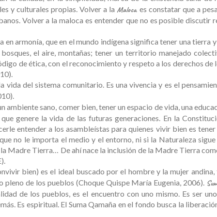
es y culturales propias. Volver a la
es constatar que a pesa
Maloca
banos. Volver a la maloca es entender que no es posible discutir r
da en armonía, que en el mundo indígena significa tener una tierra y 
s, bosques, el aire, montañas; tener un territorio manejado cole
digo de ética, con el reconocimiento y respeto a los derechos de 
10).
 vida del sistema comunitario. Es una vivencia y es el pensamien
010).
en un ambiente sano, comer bien, tener un espacio de vida, una educ
e genere la vida de las futuras generaciones. En la Constituci
erle entender a los asambleístas para quienes vivir bien es tener 
que no le importa el medio y el entorno, ni si la Naturaleza sigu
a Madre Tierra… De ahí nace la inclusión de la Madre Tierra como
).
onvivir bien) es el ideal buscado por el hombre y la mujer andina, 
llo pleno de los pueblos (Choque Quispe María Eugenia, 2006).
Su
alidad de los pueblos, es el encuentro con uno mismo. Es ser un
demás. Es espiritual. El Suma Qamaña en el fondo busca la liberac