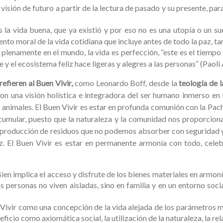
isión de futuro a partir de la lectura de pasado y su presente, pa
 la vida buena, que ya existió y por eso no es una utopía o un s
nto moral de la vida cotidiana que incluye antes de todo la paz, 
 plenamente en el mundo, la vida es perfección, “este es el tiempo
 el ecosistema feliz hace ligeras y alegres a las personas” (Paoli
refieren al Buen Vivir,
como Leonardo Boff, desde la
teología de l
con una visión holística e integradora del ser humano inmerso en
los animales. El Buen Vivir es estar en profunda comunión con la Pa
umular, puesto que la naturaleza y la comunidad nos proporciona
 producción de residuos que no podemos absorber con seguridad y n
z. El Buen Vivir es estar en permanente armonía con todo, cele
 Bien implica el acceso y disfrute de los bienes materiales en armo
s personas no viven aisladas, sino en familia y en un entorno socia
 Vivir como una concepción de la vida alejada de los parámetros 
eficio como axiomática social, la utilización de la naturaleza, la r