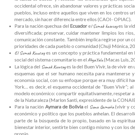
occidental ofrece, sin abandonar valores y prácticas social
pueblos, incluso entre aquellos que viven en los centros ur
mercado, sin hacer diferencia entre ellos (CAOI- OPIAC).
Para la nación quechua del
Ecuador
e
es la vi
l Sumak kawsay
diversificada; preservar, cuidar mantener limpios los río
comunicación constante. También implica regirse por un có
prioridades de cada pueblo o comunidad (Chuji Mónica, 20
es un concepto y práctica fundamental en la
El Sumak Kawsay
social del sistema comunitario en el
(Macas Luis, 2
AbyaYala
La lógica del
es la del Buen Vivir, la de vivir 
Sumak Kawsay
esquemas que el ser humano necesita para mantenerse y qu
economía social, con su enfoque porque era muy difícil hac
York… es decir, el esquema occidental de “Buen Vivir”; al 
modelo económico: compartir equitativamente, respetar a l
de la Naturaleza (Marlon Santi, expresidente de la CONAIE
Para la nación
Aymara de Bolivia
el
(vivir y c
Suma Qamaña
económico y político que los pueblos anhelan. El desarro
parte de la búsqueda de lo propio, basado en la espiritu
bienestar interior, sentirte bien contigo mismo y con los 
propio.