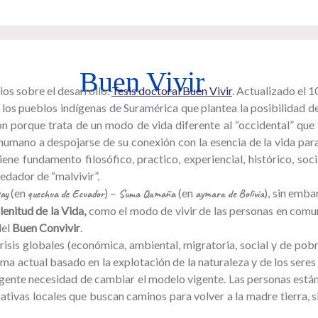
Buen Vivir
os sobre el desarrollo.
Tesis doctoral Buen Vivir
. Actualizado el 
 los pueblos indígenas de Suramérica que plantea la posibilidad de
ón porque trata de un modo de vida diferente al “occidental” que
 humano a despojarse de su conexión con la esencia de la vida par
ne fundamento filosófico, practico, experiencial, histórico, socia
dador de “malvivir”.
(en
) –
(en
), sin emba
ay
quechua de Ecuador
Suma Qamaña
aymara de Bolivia
lenitud de la Vida,
como el modo de vivir de las personas en comuni
del
Buen Convivir
.
sis globales (económica, ambiental, migratoria, social y de pobrez
a actual basado en la explotación de la naturaleza y de los seres
ente necesidad de cambiar el modelo vigente. Las personas están ca
iativas locales que buscan caminos para volver a la madre tierra, s