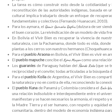
La tarea es cómo construir esto desde la cotidianidad y l
reconstitución de las autoridades indígenas, basada en un
cultural implica trabajarlo desde un enfoque de recuperac
fundamentales y colectivos (Fernando Huanacuni, 2010).
Para los aymara, el
(dulzura de ser siendo
Qamir Qamaña Qapha
el buen corazón. La reivindicación de un modelo de vida fr
En Bolivia el Vivir Bien es recuperar la vivencia de nue
naturaleza, con la Pachamama, donde todo es vida, donde 
plantas a los cerros son nuestros hermanos (Choquehuanca,
Para el
pueblo Araona
en Bolivia, el Vivir Bien es vivir en 
El
pueblo mapuche
concibe el
como una relación 
Kyme Mogen
Los
guaraníes
de Paraguay hablan del
(que se t
Ñande Reko
reciprocidad y el convite; todas articuladas a la búsqueda de 
Para el
pueblo Kolla
de Argentina, el Vivir Bien es comparti
la naturaleza y no en contra de ella, reconociendo la cone
El
pueblo Kuna
de Panamá y Colombia considera el
Balu Wa
una relación indisoluble e interdependiente entre el univer
manifiestan y se hacen necesarios la armonía, el respeto y e
la Madre Tierra y el ser humano, con respeto y equidad en 
comunitaria, dentro del modelo de economía indígena para 