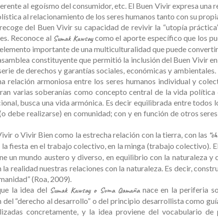
nherente al egoísmo del consumidor, etc. El Buen Vivir expresa una 
olística al relacionamiento de los seres humanos tanto con su prop
coge del Buen Vivir su capacidad de revivir la “utopía práctica” 
des. Reconoce al
como el aporte específico que los pu
Sumak Kawsay
, elemento importante de una multiculturalidad que puede convertir
asamblea constituyente que permitió la inclusión del Buen Vivir e
a serie de derechos y garantías sociales, económicas y ambientales
 relación armoniosa entre los seres humanos individual y colec
ran varias soberanías como concepto central de la vida política d
nal, busca una vida armónica. Es decir equilibrada entre todos los
(o debe realizarse) en comunidad; con y en función de otros sere
vir o Vivir Bien como la estrecha relación con la tierra, con las
“ch
 la fiesta en el trabajo colectivo, en la minga (trabajo colectivo). E
e un mundo austero y diverso, en equilibrio con la naturaleza y c
la realidad nuestras relaciones con la naturaleza. Es decir, constru
humanidad” (Roa, 2009).
que la idea del
nace en la periferia s
Sumak Kawsay o Suma Qamaña
del “derecho al desarrollo” o del principio desarrollista como guí
lizadas concretamente, y la idea proviene del vocabulario de