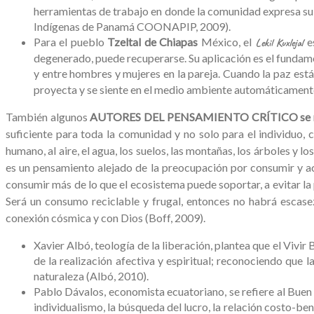
herramientas de trabajo en donde la comunidad expresa su v
Indígenas de Panamá COONAPIP, 2009).
Para el pueblo
Tzeltal de Chiapas
México, el
es
Lekil Kuxlejal
degenerado, puede recuperarse. Su aplicación es el fundame
y entre hombres y mujeres en la pareja. Cuando la paz está
proyecta y se siente en el medio ambiente automáticamente y
También algunos
AUTORES DEL PENSAMIENTO CRÍTICO
se 
suficiente para toda la comunidad y no solo para el individuo, 
humano, al aire, el agua, los suelos, las montañas, los árboles y 
es un pensamiento alejado de la preocupación por consumir y ac
consumir más de lo que el ecosistema puede soportar, a evitar la
Será un consumo reciclable y frugal, entonces no habrá escase
conexión cósmica y con Dios (Boff, 2009).
Xavier Albó, teología de la liberación, plantea que el Vivir
de la realización afectiva y espiritual; reconociendo que la
naturaleza (Albó, 2010).
Pablo Dávalos, economista ecuatoriano, se refiere al Buen
individualismo, la búsqueda del lucro, la relación costo-ben