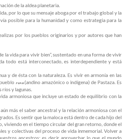
ación de la aldea planetaria.
vida, por lo que su mensaje aboga por el trabajo global y la
vía posible para la humanidad y como estrategia para la
ealizas por los pueblos originarios y por autores que han
e la vida para vivir bien”, sustentado en una forma de vivir
ida todo está interconectado, es interdependiente y está
chua y de ésta con la naturaleza. Es vivir en armonía en las
 pueblo
(andino amazónico o indígena) de Pastaza. Es
runa
s ríos y lagunas.
ida armoniosa que incluye un estado de equilibrio con la
 aún más el saber ancestral y la relación armoniosa con el
agrados. Es sentir que la maloca está dentro de cada hijo del
ivo, viviendo en el tiempo circular del gran retorno, donde el
uales y colectivas del proceso de vida inmemorial. Volver a
 nuestros ancestros; es decir aprovechar lo que el mundo