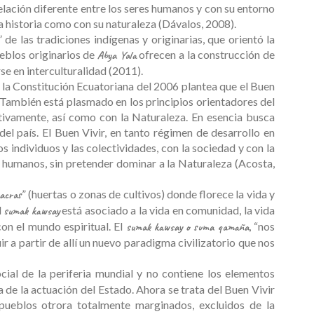
relación diferente entre los seres humanos y con su entorno
ia historia como con su naturaleza (Dávalos, 2008).
de las tradiciones indígenas y originarias, que orientó la
eblos originarios de
ofrecen a la construcción de
Abya Yala
se en interculturalidad (2011).
n la Constitución Ecuatoriana del 2006 plantea que el Buen
. También está plasmado en los principios orientadores del
tivamente, así como con la Naturaleza. En esencia busca
el país. El Buen Vivir, en tanto régimen de desarrollo en
 individuos y las colectividades, con la sociedad y con la
s humanos, sin pretender dominar a la Naturaleza (Acosta,
” (huertas o zonas de cultivos) donde florece la vida y
acras
l
está asociado a la vida en comunidad, la vida
sumak kawsay
on el mundo espiritual. El
, “nos
sumak kawsay o suma qamaña
ir a partir de allí un nuevo paradigma civilizatorio que nos
ocial de la periferia mundial y no contiene los elementos
a de la actuación del Estado. Ahora se trata del Buen Vivir
 pueblos otrora totalmente marginados, excluidos de la