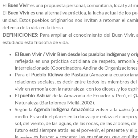
El
Buen Vivir
es una propuesta personal, comunitaria, local y al m
El
Buen Vivir
es una alternativa práctica, la lucha actual de los p
unidad. Estos pueblos originarios nos invitan a retomar el ca
defensa de la vida en la tierra.
DEFINICIONES:
Para ampliar el conocimiento del Buen Vivir, a
estudiado esta filosofía de vida.
El Buen Vivir / Vivir Bien desde los pueblos indígenas y ori
reflejada en una práctica cotidiana de respeto, armonía 
interrelacionado (Coordinadora Andina de Organizaciones
Para el
Pueblo Kichwa de Pastaza
(Amazonia ecuatoriana
relaciones sociales, es decir entre todos los miembros de
vivir en armonía con la naturaleza, con los dioses, y los espír
El
pueblo Ashuar
de la Amazonia de Ecuador y Perú, el
Sh
Naturaleza (Bartolomeu Meliá, 2002).
Según la
Agenda Indígena Amazónica
volver a la
(ca
maloca
medio. Es sentir el placer en la danza que enlaza el cuerpo y
sol, del viento, de las aguas, de las rocas, de las árboles, d
futuro está siempre atrás, es el porvenir, el presente y el
la
es buscar y rescatar las enseñanzas que equilibr
maloca