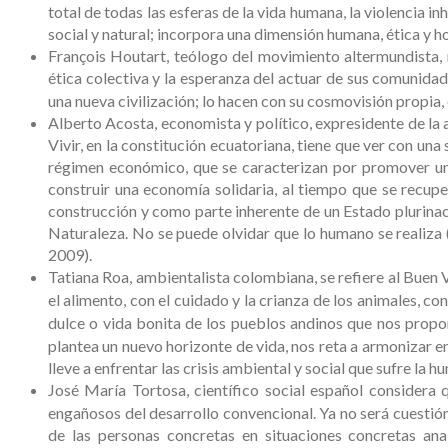
total de todas las esferas de la vida humana, la violencia i
social y natural; incorpora una dimensión humana, ética y h
François Houtart, teólogo del movimiento altermundista, re
ética colectiva y la esperanza del actuar de sus comunida
una nueva civilización; lo hacen con su cosmovisión propia
Alberto Acosta, economista y político, expresidente de la 
Vivir, en la constitución ecuatoriana, tiene que ver con un
régimen económico, que se caracterizan por promover una
construir una economía solidaria, al tiempo que se recupe
construcción y como parte inherente de un Estado plurinacio
Naturaleza. No se puede olvidar que lo humano se realiza 
2009).
Tatiana Roa, ambientalista colombiana, se refiere al Buen Vi
el alimento, con el cuidado y la crianza de los animales, con
dulce o vida bonita de los pueblos andinos que nos propon
plantea un nuevo horizonte de vida, nos reta a armonizar en 
lleve a enfrentar las crisis ambiental y social que sufre la 
José María Tortosa, científico social español considera 
engañosos del desarrollo convencional. Ya no será cuestión 
de las personas concretas en situaciones concretas ana