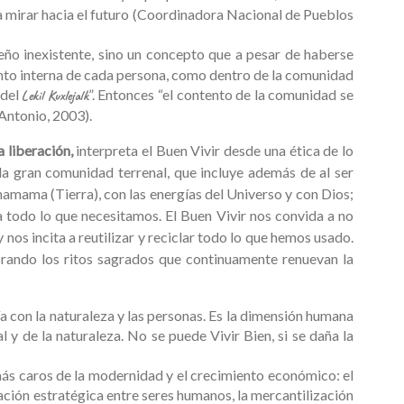
ra mirar hacia el futuro (Coordinadora Nacional de Pueblos
ueño inexistente, sino un concepto que a pesar de haberse
tanto interna de cada persona, como dentro de la comunidad
 del
”. Entonces “el contento de la comunidad se
Lekil Kuxlejalk
 Antonio, 2003).
a liberación,
interpreta el Buen Vivir desde una ética de lo
 la gran comunidad terrenal, que incluye además de al ser
chamama (Tierra), con las energías del Universo y con Dios;
 todo lo que necesitamos. El Buen Vivir nos convida a no
os incita a reutilizar y reciclar todo lo que hemos usado.
brando los ritos sagrados que continuamente renuevan la
nía con la naturaleza y las personas. Es la dimensión humana
l y de la naturaleza. No se puede Vivir Bien, si se daña la
más caros de la modernidad y el crecimiento económico: el
elación estratégica entre seres humanos, la mercantilización